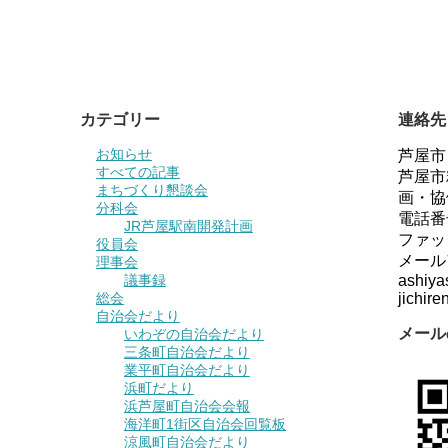
カテゴリー
連絡先
お知らせ
芦屋市
すべての記事
芦屋市
まちづくり懇談会
画・協
分科会
電話番
JR芦屋駅南開発計画
ファッ
役員会
メール
理事会
議事録
ashiya
総会
jichiren
自治会だより
メール
いわぞの自治会だより
三条町自治会だより
業平町自治会だより
浜町だより
浜芦屋町自治会会報
海洋町1街区自治会回覧板
涼風町自治会だより