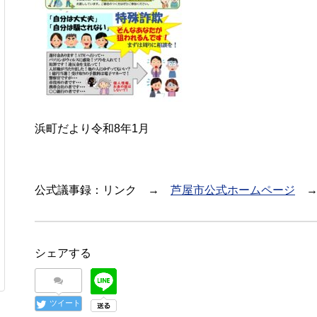
浜町だより令和8年1月
公式議事録：リンク →
芦屋市公式ホームページ
→
シェアする
ツイート