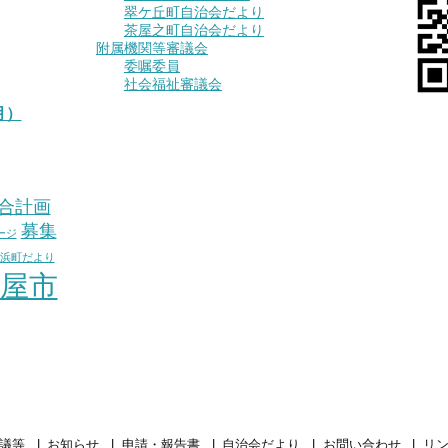
翠ケ丘町自治会だより
茶屋之町自治会だより
附属機関等審議会
委嘱委員
社会福祉審議会
月）
合計画
募集
ージ
浜町だより
屋市
議等
お知らせ
申請・報告書
自治会だより
お問い合わせ
リ