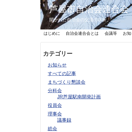
芦屋市自治会連合会
開かれた自治会の交流の場所。
はじめに
自治会連合会とは
会議等
お知
カテゴリー
お知らせ
すべての記事
まちづくり懇談会
分科会
JR芦屋駅南開発計画
役員会
理事会
議事録
総会