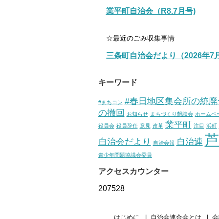
業平町自治会（R8.7月号)
☆最近のごみ収集事情
三条町自治会だより（2026年7
キーワード
#春日地区集会所の統廃
#まちコン
の撤回
お知らせ
まちづくり懇談会
ホームペ
業平町
役員会
役員辞任
意見
改革
注目
浜町
芦
自治会だより
自治連
自治会報
青少年問題協議会委員
アクセスカウンター
207528
はじめに
自治会連合会とは
会