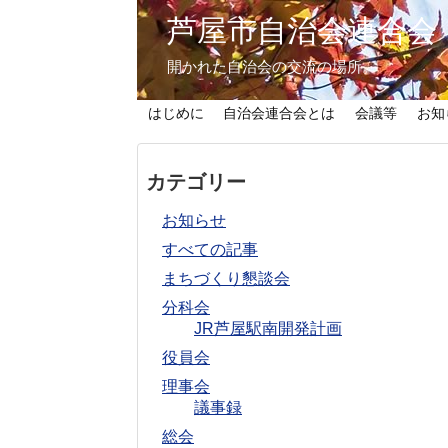
芦屋市自治会連合会
開かれた自治会の交流の場所。
はじめに
自治会連合会とは
会議等
お知
カテゴリー
お知らせ
すべての記事
まちづくり懇談会
分科会
JR芦屋駅南開発計画
役員会
理事会
議事録
総会