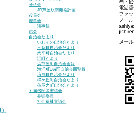
画・協
分科会
電話番
JR芦屋駅南開発計画
ファッ
役員会
メール
理事会
議事録
ashiya
総会
jichiren
自治会だより
メール
いわぞの自治会だより
三条町自治会だより
業平町自治会だより
浜町だより
浜芦屋町自治会会報
海洋町1街区自治会回覧板
涼風町自治会だより
翠ケ丘町自治会だより
茶屋之町自治会だより
附属機関等審議会
委嘱委員
社会福祉審議会
月）