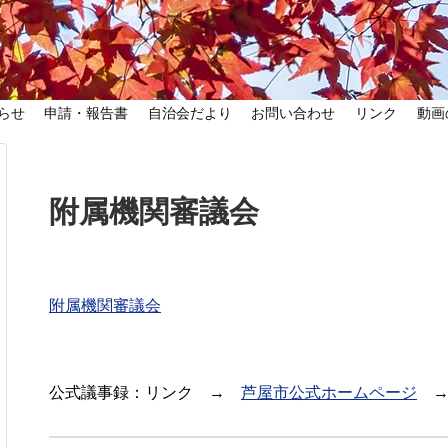
らせ
申請・報告書
自治会だより
お問い合わせ
リンク
動画
附属機関審議会
附属機関審議会
公式議事録：リンク →
芦屋市公式ホームページ
→