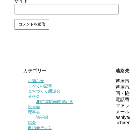
サイト
カテゴリー
連絡先
お知らせ
芦屋市
すべての記事
芦屋市
まちづくり懇談会
画・協
分科会
電話番
JR芦屋駅南開発計画
ファッ
役員会
メール
理事会
議事録
ashiya
総会
jichiren
自治会だより