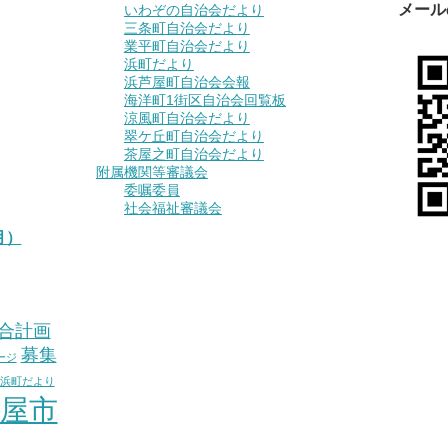
メール
いわぞの自治会だより
三条町自治会だより
業平町自治会だより
浜町だより
浜芦屋町自治会会報
海洋町1街区自治会回覧板
涼風町自治会だより
翠ケ丘町自治会だより
茶屋之町自治会だより
附属機関等審議会
委嘱委員
社会福祉審議会
月）
合計画
募集
ージ
浜町だより
屋市