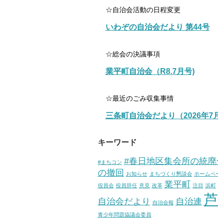
☆自治会活動の日程変更
いわぞの自治会だより 第44号
☆総会の決議事項
業平町自治会（R8.7月号)
☆最近のごみ収集事情
三条町自治会だより（2026年7
キーワード
#春日地区集会所の統廃
#まちコン
の撤回
お知らせ
まちづくり懇談会
ホームペ
業平町
役員会
役員辞任
意見
改革
注目
浜町
芦
自治会だより
自治連
自治会報
青少年問題協議会委員