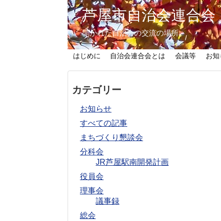
芦屋市自治会連合会
開かれた自治会の交流の場所。
はじめに
自治会連合会とは
会議等
お知
カテゴリー
お知らせ
すべての記事
まちづくり懇談会
分科会
JR芦屋駅南開発計画
役員会
理事会
議事録
総会