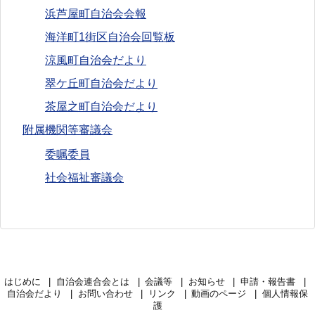
浜芦屋町自治会会報
海洋町1街区自治会回覧板
涼風町自治会だより
翠ケ丘町自治会だより
茶屋之町自治会だより
附属機関等審議会
委嘱委員
社会福祉審議会
はじめに
自治会連合会とは
会議等
お知らせ
申請・報告書
自治会だより
お問い合わせ
リンク
動画のページ
個人情報保
護