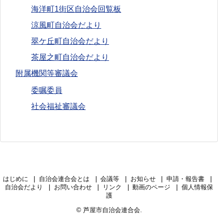
海洋町1街区自治会回覧板
涼風町自治会だより
翠ケ丘町自治会だより
茶屋之町自治会だより
附属機関等審議会
委嘱委員
社会福祉審議会
はじめに
自治会連合会とは
会議等
お知らせ
申請・報告書
自治会だより
お問い合わせ
リンク
動画のページ
個人情報保
護
©
芦屋市自治会連合会
.