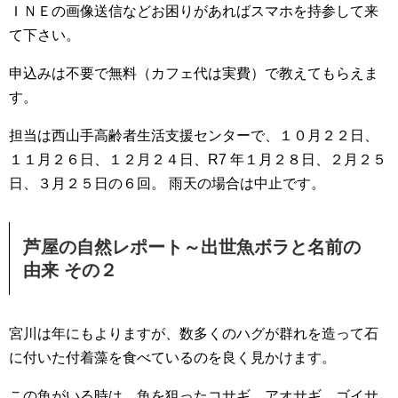
ＩＮＥの画像送信などお困りがあればスマホを持参して来
て下さい。
申込みは不要で無料（カフェ代は実費）で教えてもらえま
す。
担当は西山手高齢者生活支援センターで、１０月２２日、
１１月２６日、１２月２４日、R7 年１月２８日、２月２５
日、３月２５日の６回。 雨天の場合は中止です。
芦屋の自然レポート～出世魚ボラと名前の
由来 その２
宮川は年にもよりますが、数多くのハグが群れを造って石
に付いた付着藻を食べているのを良く見かけます。
この魚がいる時は、魚を狙ったコサギ、アオサギ、ゴイサ