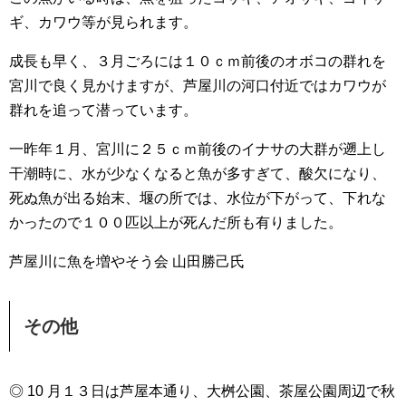
ギ、カワウ等が見られます。
成長も早く、３月ごろには１０ｃｍ前後のオボコの群れを
宮川で良く見かけますが、芦屋川の河口付近ではカワウが
群れを追って潜っています。
一昨年１月、宮川に２５ｃｍ前後のイナサの大群が遡上し
干潮時に、水が少なくなると魚が多すぎて、酸欠になり、
死ぬ魚が出る始末、堰の所では、水位が下がって、下れな
かったので１００匹以上が死んだ所も有りました。
芦屋川に魚を増やそう会 山田勝己氏
その他
◎ 10 月１３日は芦屋本通り、大桝公園、茶屋公園周辺で秋